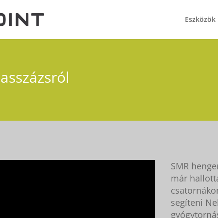
Eszközök
asszázsról
SMR hengere
már hallott
csatornákon
segíteni Ne
gyógytorná