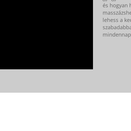
és hogyan 
masszázshe
lehess a k
szabadabba
mindennap