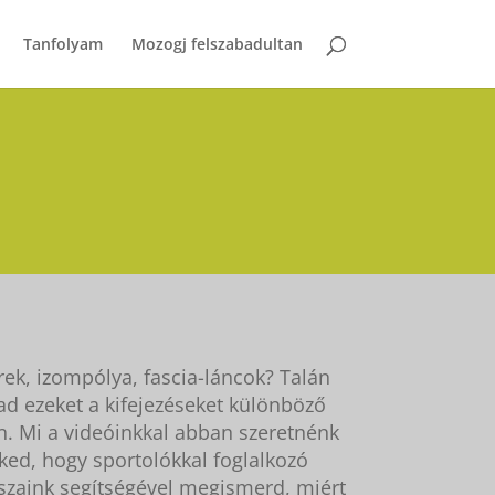
Tanfolyam
Mozogj felszabadultan
k, izompólya, fascia-láncok? Talán
ad ezeket a kifejezéseket különböző
. Mi a videóinkkal abban szeretnénk
ked, hogy sportolókkal foglalkozó
szaink segítségével megismerd, miért