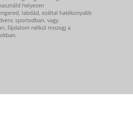
használd helyesen
ngered, labdád, ezáltal hatékonyabb
edvenc sportodban, vagy
n, fájdalom nélkül mozogj a
okban.