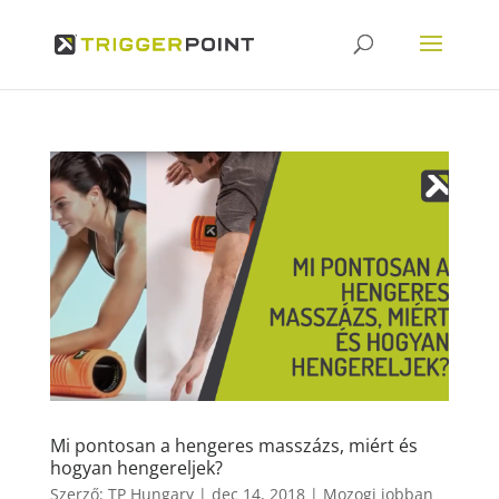
Mi pontosan a hengeres masszázs, miért és
hogyan hengereljek?
Szerző:
TP Hungary
|
dec 14, 2018
|
Mozogj jobban