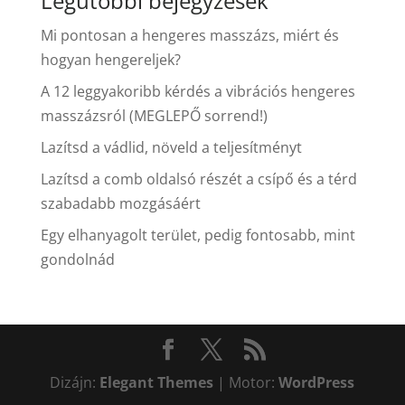
Legutóbbi bejegyzések
Mi pontosan a hengeres masszázs, miért és
hogyan hengereljek?
A 12 leggyakoribb kérdés a vibrációs hengeres
masszázsról (MEGLEPŐ sorrend!)
Lazítsd a vádlid, növeld a teljesítményt
Lazítsd a comb oldalsó részét a csípő és a térd
szabadabb mozgásáért
Egy elhanyagolt terület, pedig fontosabb, mint
gondolnád
Dizájn:
Elegant Themes
| Motor:
WordPress