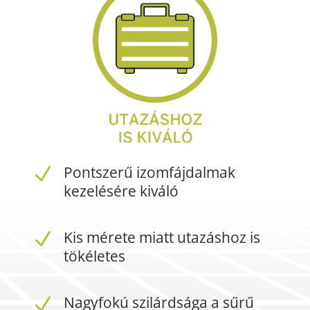
Pontszerű izomfájdalmak
N
kezelésére kiváló
Kis mérete miatt utazáshoz is
N
tökéletes
Nagyfokú szilárdsága a sűrű
N