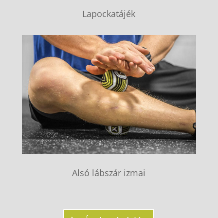
Lapockatájék
Alsó lábszár izmai