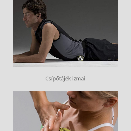
Csípőtájék izmai