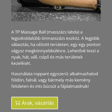
A TP Massage Ball (masszázs labda) a
legsokoldalúbb önmasszázs eszköz. A legjobb
választás, ha célzott területen, egy egy ponton
vágysz megkönnyebbülésre. Lehetővé teszi a
nyak, hát, váll, csípő és más területek
kezelését.
Használata roppant egyszerű: alkalmazhatod
földön, falnál, vagy bármely más kemény
felületen és ints búcsút a fájdalmaidnak!
Árak, vásárlás