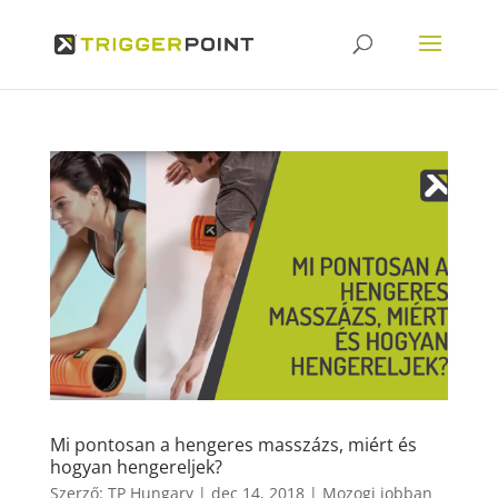
Mi pontosan a hengeres masszázs, miért és
hogyan hengereljek?
Szerző:
TP Hungary
|
dec 14, 2018
|
Mozogj jobban