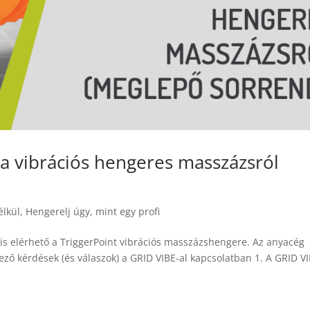
 a vibrációs hengeres masszázsról
élkül
,
Hengerelj úgy, mint egy profi
s elérhető a TriggerPoint vibrációs masszázshengere. Az anyacég
ző kérdések (és válaszok) a GRID VIBE-al kapcsolatban 1. A GRID V