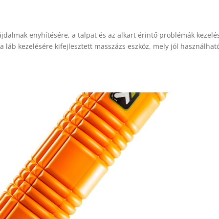
mfájdalmak enyhítésére, a talpat és az alkart érintő problémák kezelé
n a láb kezelésére kifejlesztett masszázs eszköz, mely jól használhat