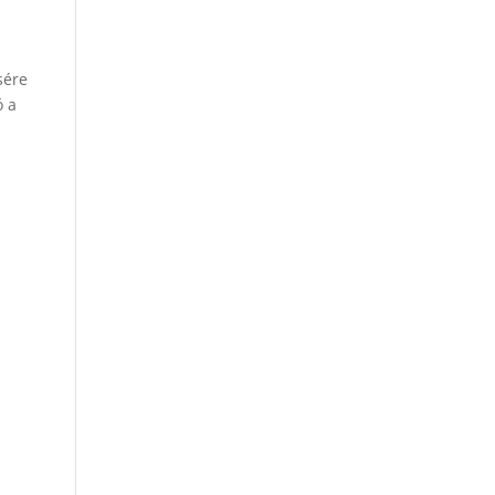
sére
ó a