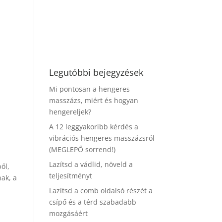
Legutóbbi bejegyzések
Mi pontosan a hengeres
masszázs, miért és hogyan
hengereljek?
A 12 leggyakoribb kérdés a
vibrációs hengeres masszázsról
(MEGLEPŐ sorrend!)
Lazítsd a vádlid, növeld a
ől,
teljesítményt
ak, a
Lazítsd a comb oldalsó részét a
csípő és a térd szabadabb
mozgásáért