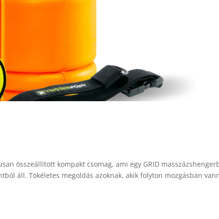
ikusan összeállított kompakt csomag, ami egy GRID masszázshengerb
ból áll. Tökéletes megoldás azoknak, akik folyton mozgásban vann