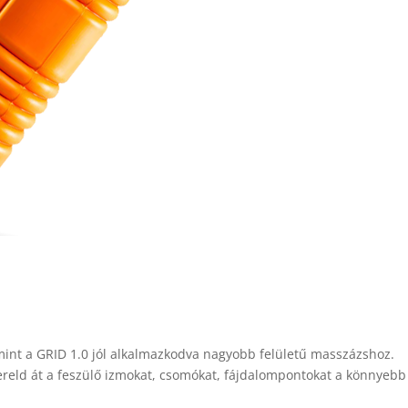
 mint a GRID 1.0 jól alkalmazkodva nagyobb felületű masszázshoz.
reld át a feszülő izmokat, csomókat, fájdalompontokat a könnyebb