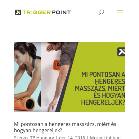
Mi pontosan a hengeres masszázs, miért és
hogyan hengereljek?
Szerző:
TP Hungary
|
dec 14, 2018
|
Mozogj jobban