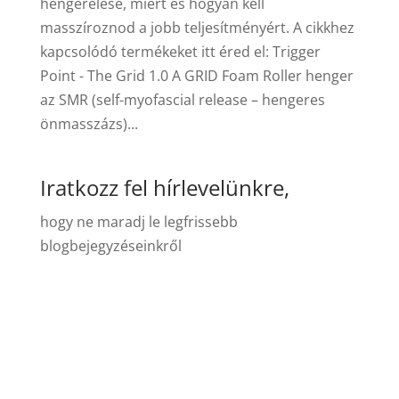
hengerelése, miért és hogyan kell
masszíroznod a jobb teljesítményért. A cikkhez
kapcsolódó termékeket itt éred el: Trigger
Point - The Grid 1.0 A GRID Foam Roller henger
az SMR (self-myofascial release – hengeres
önmasszázs)...
Iratkozz fel hírlevelünkre,
hogy ne maradj le legfrissebb
blogbejegyzéseinkről